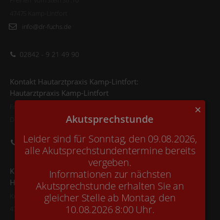
Freiherr vom Stein Str.10
47475 Kamp-Lintfort
info@dr-fuchs.de
02842 - 9 21 49 90
Kontakt Hautarztpraxis Kamp-Lintfort:
Hautarztpraxis Kamp-Lintfort
Freiherr vom Stein Str. 10
×
Akutsprechstunde
D-47475 Kamp-Lintfort
Leider sind für Sonntag, den 09.08.2026,
02842 - 9 21 49 90
alle Akutsprechstundentermine bereits
vergeben.
Kontakt Hautarztpraxis Kerken-Nieukerk:
Informationen zur nächsten
Hautarztpraxis Kerken-Nieukerk
Akutsprechstunde erhalten Sie an
gleicher Stelle ab Montag, den
Krefelder Str. 1a
10.08.2026 8:00 Uhr.
47647 Kerken-Nieukerk