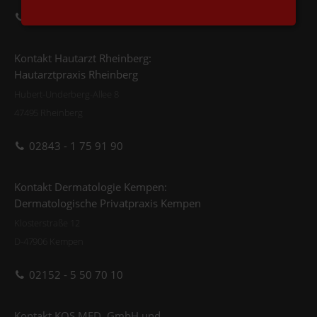
02833 - 9 45 99 90
Kontakt Hautarzt Rheinberg:
Hautarztpraxis Rheinberg
Hubert-Underberg-Allee 8
47495 Rheinberg
02843 - 1 75 91 90
Kontakt Dermatologie Kempen:
Dermatologische Privatpraxis Kempen
Klosterstraße 12
D-47906 Kempen
02152 - 5 50 70 10
Kontakt KOS.MED. GmbH und