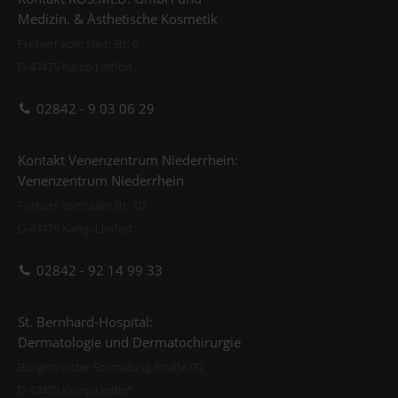
Medizin. & Ästhetische Kosmetik
Freiherr vom Stein Str. 6
D-47475 Kamp-Lintfort
02842 - 9 03 06 29
Kontakt Venenzentrum Niederrhein:
Venenzentrum Niederrhein
Freiherr vom Stein Str. 10
D-47475 Kamp-Lintfort
02842 - 92 14 99 33
St. Bernhard-Hospital:
Dermatologie und Dermatochirurgie
Bürgermeister-Schmelzing-Straße 90
D-47475 Kamp-Lintfort