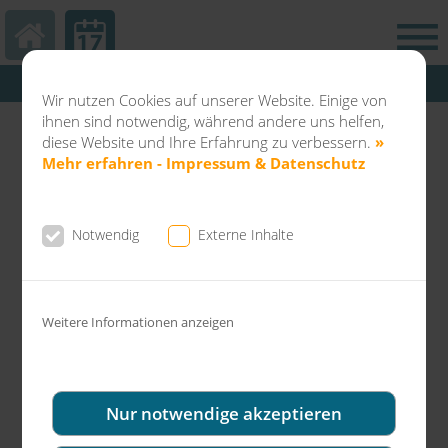
Hautarztpraxis Kamp-Lintfort
Wir nutzen Cookies auf unserer Website. Einige von
Abteilung Balneo & Kosmetik KL
ihnen sind notwendig, während andere uns helfen,
Dermatochirurgie Kamp-Lintfort
diese Website und Ihre Erfahrung zu verbessern.
»
Mehr erfahren - Impressum & Datenschutz
Notwendig
Externe Inhalte
Diese News enthält Externe Inhalte.
Sie müssen Externe Inhalte zulassen um
diesen Inhalt einsehen zu können.
Weitere Informationen anzeigen
» HIER ALLE COOKIES AKZEPTIEREN
Nur notwendige akzeptieren