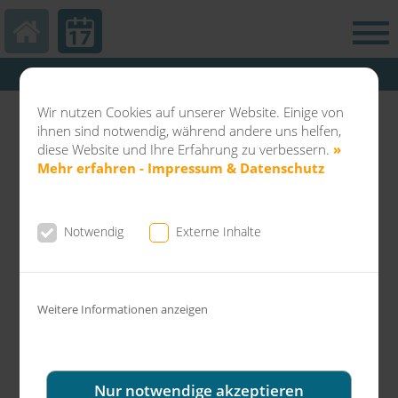
Hautarztpraxis Kamp-Lintfort
Abteilung Balneo & Kosmetik KL
Wir nutzen Cookies auf unserer Website. Einige von
Dermatochirurgie Kamp-Lintfort
ihnen sind notwendig, während andere uns helfen,
diese Website und Ihre Erfahrung zu verbessern.
»
Mehr erfahren - Impressum & Datenschutz
Notwendig
Externe Inhalte
News aus der Gemeinschaftspraxis Dr.
Fuchs & Kollegen
Weitere Informationen anzeigen
Frohe Ostertage wünscht Ihnen die
Hautarzt-Praxis Dr. Fuchs und Kollegen
in Kamp-Lintfort!
Nur notwendige akzeptieren