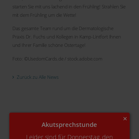
starten Sie mit uns lachend in den Frühling! Strahlen Sie
mit dem Frühling um die Wette!
Das gesamte Team rund um die Dermatologische
Praxis Dr. Fuchs und Kollegen in Kamp-Lintfort Ihnen
und Ihrer Familie schöne Ostertage!
Foto: ©UsedomCards.de / stock.adobe.com
Zurück zu Alle News
×
Akutsprechstunde
Leider sind für Donnerstag, den