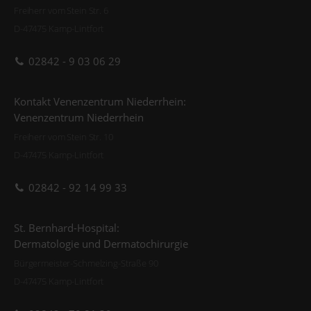
Freiherr vom Stein Str. 6
D-47475 Kamp-Lintfort
02842 - 9 03 06 29
Kontakt Venenzentrum Niederrhein:
Venenzentrum Niederrhein
Freiherr vom Stein Str. 10
D-47475 Kamp-Lintfort
02842 - 92 14 99 33
St. Bernhard-Hospital:
Dermatologie und Dermatochirurgie
Bürgermeister-Schmelzing-Straße 90
D-47475 Kamp-Lintfort