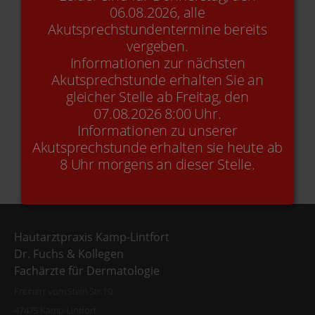
06.08.2026, alle
Akutsprechstundentermine bereits
Online-Termin
+49(0)2842-9 21 49 90
vergeben.
Informationen zur nächsten
Akutsprechstunde erhalten Sie an
gleicher Stelle ab Freitag, den
Kontakt
E-Mail
07.08.2026 8:00 Uhr.
Informationen zu unserer
Akutsprechstunde erhalten sie heute ab
8 Uhr morgens an dieser Stelle.
Hautarztpraxis Kamp-Lintfort
Dr. Fuchs & Kollegen
Fachärzte für Dermatologie
Freiherr vom Stein Str.10
47475 Kamp-Lintfort