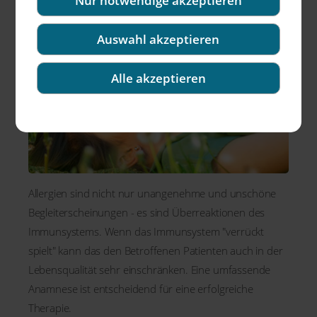
Nur notwendige akzeptieren
Auswahl akzeptieren
Alle akzeptieren
Allergien sind nicht nur unangenehme und unschöne
Begleiterscheinungen - es sind Überreaktionen des
Immunsystems. Wenn das Immunsystem "verrückt
spielt" kann das den Betroffenen Patienten auch in der
Lebensqualität sehr einschränken. Eine umfassende
Anamnese ist entscheidend für eine erfolgreiche
Therapie.