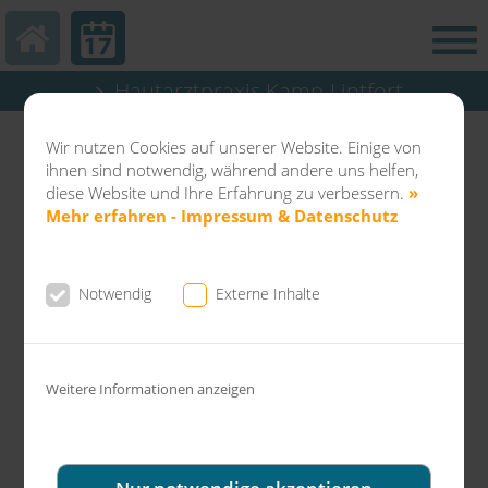
Hautarztpraxis Kamp-Lintfort
Abteilung Balneo & Kosmetik KL
Wir nutzen Cookies auf unserer Website. Einige von
Dermatochirurgie Kamp-Lintfort
ihnen sind notwendig, während andere uns helfen,
diese Website und Ihre Erfahrung zu verbessern.
»
Mehr erfahren - Impressum & Datenschutz
Notwendig
Externe Inhalte
News aus der Gemeinschaftspraxis Dr.
Fuchs & Kollegen
Weitere Informationen anzeigen
Allergologie - Wenn das Immunsystem
"verrückt spielt"