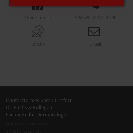
Online-Termin
+49(0)2842-9 21 49 90
Kontakt
E-Mail
Hautarztpraxis Kamp-Lintfort
Dr. Fuchs & Kollegen
Fachärzte für Dermatologie
Freiherr vom Stein Str.10
47475 Kamp-Lintfort