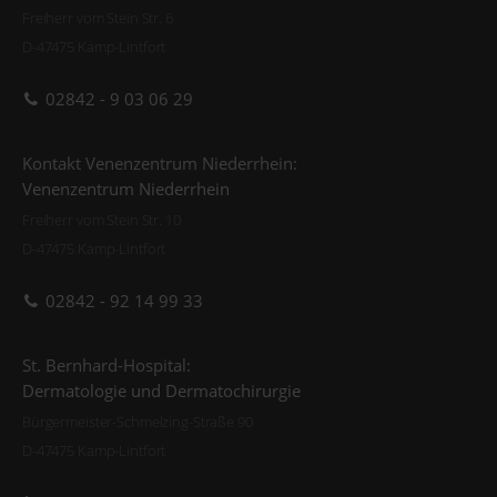
Freiherr vom Stein Str. 6
D-47475 Kamp-Lintfort
02842 - 9 03 06 29
Kontakt Venenzentrum Niederrhein:
Venenzentrum Niederrhein
Freiherr vom Stein Str. 10
D-47475 Kamp-Lintfort
02842 - 92 14 99 33
St. Bernhard-Hospital:
Dermatologie und Dermatochirurgie
Bürgermeister-Schmelzing-Straße 90
D-47475 Kamp-Lintfort