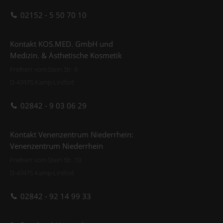
02152 - 5 50 70 10
Kontakt KOS.MED. GmbH und
Medizin. & Ästhetische Kosmetik
Freiherr vom Stein Str. 6
D-47475 Kamp-Lintfort
02842 - 9 03 06 29
Kontakt Venenzentrum Niederrhein:
Venenzentrum Niederrhein
Freiherr vom Stein Str. 10
D-47475 Kamp-Lintfort
02842 - 92 14 99 33