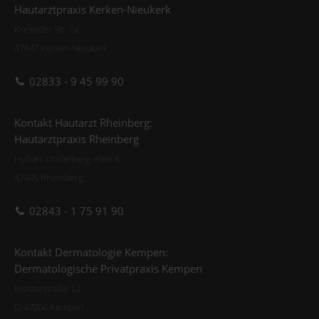
Hautarztpraxis Kerken-Nieukerk
Krefelder Str. 1a
47647 Kerken-Nieukerk
02833 - 9 45 99 90
Kontakt Hautarzt Rheinberg:
Hautarztpraxis Rheinberg
Hubert-Underberg-Allee 8
47495 Rheinberg
02843 - 1 75 91 90
Kontakt Dermatologie Kempen:
Dermatologische Privatpraxis Kempen
Klosterstraße 12
D-47906 Kempen