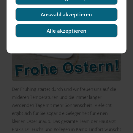
Auswahl akzeptieren
Alle akzeptieren
Der Frühling startet durch und wir freuen uns auf die
milderen Temperaturen und die immer länger
werdenden Tage mit mehr Sonnenschein. Vielleicht
ergibt sich für Sie sogar die Gelegenheit für einen
kleinen Osterurlaub. Das gesamte Team der Hautarzt-
Praxis Dr. Fuchs und Kollegen in Kamp-Lintfort wünscht