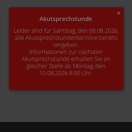
×
Akutsprechstunde
Leider sind für Samstag, den 08.08.2026,
alle Akutsprechstundentermine bereits
vergeben.
Informationen zur nächsten
Online-Termin
+49(0)2842-9 21 49 90
Akutsprechstunde erhalten Sie an
gleicher Stelle ab Montag, den
10.08.2026 8:00 Uhr.
Kontakt
E-Mail