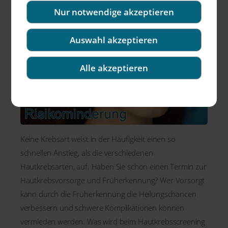
Nur notwendige akzeptieren
Auswahl akzeptieren
Alle akzeptieren
Keine Krebsart weist in der Häufigkeit einen so
schnellen Anstieg, als die verschiedenen
Hautkrebsarten, auf. Haben Sie schon einen Termin zur
Hautkrebsvorsorge und Früherkennung? Wer Vorsorgt
kann durch die Früherkennung die Heilungschancen
verbessern und schwere Komplikationen können
vermieden werden. Was wird beim Hautkrebsscreening