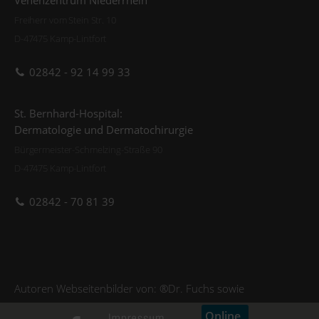
Venenzentrum Niederrhein
Freiherr vom Stein Str. 10
D-47475 Kamp-Lintfort
02842 - 92 14 99 33
St. Bernhard-Hospital:
Dermatologie und Dermatochirurgie
Bürgermeister-Schmelzing-Straße 90
D-47475 Kamp-Lintfort
02842 - 70 81 39
Autoren Webseitenbilder von: ®Dr. Fuchs sowie
Online