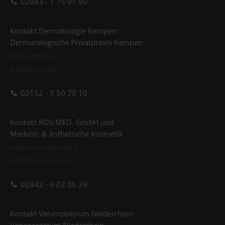
02843 - 1 75 91 90
Kontakt Dermatologie Kempen:
Dermatologische Privatpraxis Kempen
Klosterstraße 12
D-47906 Kempen
02152 - 5 50 70 10
Kontakt KOS.MED. GmbH und
Medizin. & Ästhetische Kosmetik
Freiherr vom Stein Str. 6
D-47475 Kamp-Lintfort
02842 - 9 03 06 29
Kontakt Venenzentrum Niederrhein: