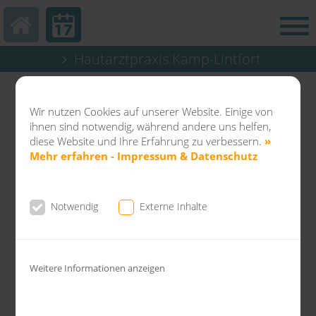
Hautarztpraxis Kamp-Lintfort
Abteilung Balneo & Kosmetik KL
Dermatochirurgie Kamp-Lintfort
Wir nutzen Cookies auf unserer Website. Einige von
ihnen sind notwendig, während andere uns helfen,
diese Website und Ihre Erfahrung zu verbessern.
»
Mehr erfahren - Impressum & Datenschutz
News aus der Gemeinschaftspraxis Dr.
Notwendig
Externe Inhalte
Fuchs & Kollegen
Hautkrebsscreening - Vorsorge,
Weitere Informationen anzeigen
Früherkennung und Risikominderung!