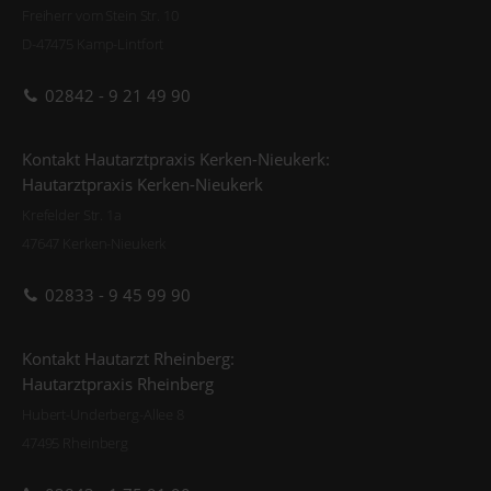
Freiherr vom Stein Str. 10
D-47475 Kamp-Lintfort
02842 - 9 21 49 90
Kontakt Hautarztpraxis Kerken-Nieukerk:
Hautarztpraxis Kerken-Nieukerk
Krefelder Str. 1a
47647 Kerken-Nieukerk
02833 - 9 45 99 90
Kontakt Hautarzt Rheinberg:
Hautarztpraxis Rheinberg
Hubert-Underberg-Allee 8
47495 Rheinberg