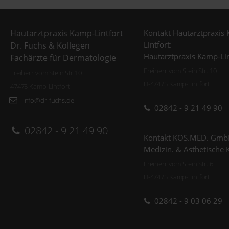
Kontakt Hautarztpraxis
Hautarztpraxis Kamp-Lintfort
Lintfort:
Dr. Fuchs & Kollegen
Hautarztpraxis Kamp-Lin
Fachärzte für Dermatologie
Freiherr vom Stein Str. 10
Freiherr vom Stein Str.10
D-47475 Kamp-Lintfort
47475 Kamp-Lintfort
info@dr-fuchs.de
02842 - 9 21 49 90
02842 - 9 21 49 90
Kontakt KOS.MED. Gmb
Medizin. & Ästhetische 
Freiherr vom Stein Str. 6
D-47475 Kamp-Lintfort
02842 - 9 03 06 29