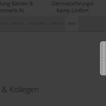
ilung Balneo &
Dermatochirurgie
osmetik KL
Kamp-Lintfort
NUNG
ÄSTHETIK
VENENLASER
KONTAKT
NEWS
Impressum & Datenschutz
 & Kollegen