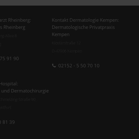
rzt Rheinberg:
Kontakt Dermatologie Kempen:
is Rheinberg
Dermatologische Privatpraxis
Kempen
g-Allee 8
Klosterstraße 12
g
D-47906 Kempen
 75 91 90
02152 - 5 50 70 10
Hospital:
 und Dermatochirurgie
chmelzing-Straße 90
ntfort
0 81 39