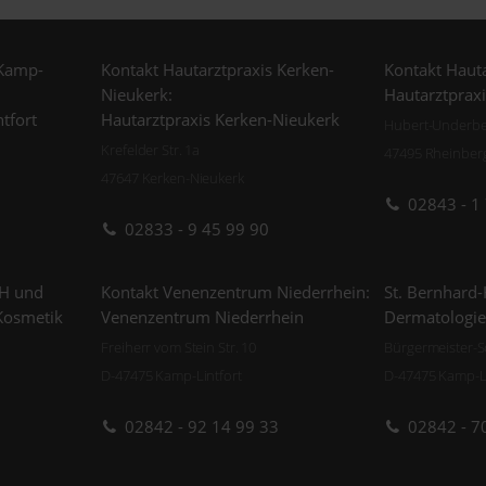
 Kamp-
Kontakt Hautarztpraxis Kerken-
Kontakt Hauta
Nieukerk:
Hautarztprax
tfort
Hautarztpraxis Kerken-Nieukerk
Hubert-Underber
Krefelder Str. 1a
47495 Rheinber
47647 Kerken-Nieukerk
02843 - 1
02833 - 9 45 99 90
H und
Kontakt Venenzentrum Niederrhein:
St. Bernhard-
Kosmetik
Venenzentrum Niederrhein
Dermatologie
Freiherr vom Stein Str. 10
Bürgermeister-S
D-47475 Kamp-Lintfort
D-47475 Kamp-Li
02842 - 92 14 99 33
02842 - 7