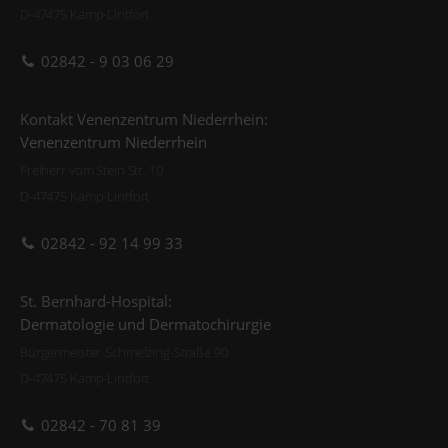
D-47475 Kamp-Lintfort
02842 - 9 03 06 29
Kontakt Venenzentrum Niederrhein:
Venenzentrum Niederrhein
Freiherr vom Stein Str. 10
D-47475 Kamp-Lintfort
02842 - 92 14 99 33
St. Bernhard-Hospital:
Dermatologie und Dermatochirurgie
Bürgermeister-Schmelzing-Straße 90
D-47475 Kamp-Lintfort
02842 - 70 81 39