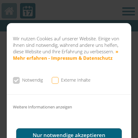
Hautarztpraxis Kamp-Lintfort
Abteilung Balneo & Kosmetik KL
Wir nutzen Cookies auf unserer Website. Einige von
Dermatochirurgie Kamp-Lintfort
ihnen sind notwendig, während andere uns helfen,
diese Website und Ihre Erfahrung zu verbessern.
»
Mehr erfahren - Impressum & Datenschutz
Notwendig
Externe Inhalte
News aus der Gemeinschaftspraxis Dr.
Fuchs & Kollegen
Weitere Informationen anzeigen
Ihre Dermatologische Praxis Kamp-
Lintfort Dr. Fuchs & Kollegen wünscht
allen Patienten & Patientinnen eine
Nur notwendige akzeptieren