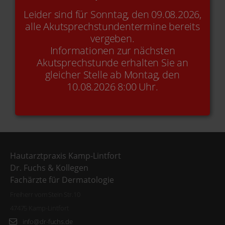
Leider sind für Sonntag, den 09.08.2026,
Online-Termin
+49(0)2842-9 21 49 90
alle Akutsprechstundentermine bereits
vergeben.
Informationen zur nächsten
Akutsprechstunde erhalten Sie an
Kontakt
E-Mail
gleicher Stelle ab Montag, den
10.08.2026 8:00 Uhr.
Hautarztpraxis Kamp-Lintfort
Dr. Fuchs & Kollegen
Fachärzte für Dermatologie
Freiherr vom Stein Str.10
47475 Kamp-Lintfort
info@dr-fuchs.de