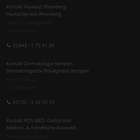
Kontakt Hautarzt Rheinberg:
Hautarztpraxis Rheinberg
Hubert-Underberg-Allee 8
47495 Rheinberg
02843 - 1 75 91 90
Kontakt Dermatologie Kempen:
Dermatologische Privatpraxis Kempen
Klosterstraße 12
D-47906 Kempen
02152 - 5 50 70 10
Kontakt KOS.MED. GmbH und
Medizin. & Ästhetische Kosmetik
Freiherr vom Stein Str. 6