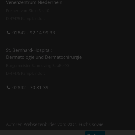
Venenzentrum Niederrhein
Freiherr vom Stein Str. 10
D-47475 Kamp-Lintfort
02842 - 92 14 99 33
St. Bernhard-Hospital:
Dermatologie und Dermatochirurgie
Bürgermeister-Schmelzing-Straße 90
D-47475 Kamp-Lintfort
02842 - 70 81 39
Autoren Webseitenbilder von: ®Dr. Fuchs sowie