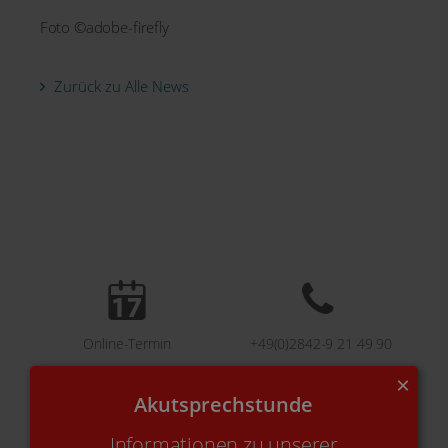
Foto ©adobe-firefly
Zurück zu Alle News
Online-Termin
+49(0)2842-9 21 49 90
×
Akutsprechstunde
Kontakt
E-Mail
Informationen zu unserer