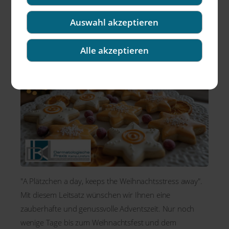
Praxis Dr. Fuchs und Kollegen in Kamp-
Lintfort!
Auswahl akzeptieren
Alle akzeptieren
"A Plätzchen a day, keeps the Weihnachtsstress away".
Mit diesem Leitsatz wünschen wir Ihnen eine
zauberhafte und genussvolle Adventszeit. Nur noch
wenige Tage bis zum Weihnachtsfest und dem