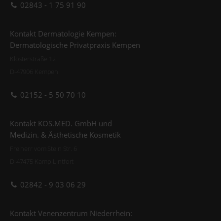
02843 - 1 75 91 90
Kontakt Dermatologie Kempen:
Dermatologische Privatpraxis Kempen
Klosterstraße 12
D-47906 Kempen
02152 - 5 50 70 10
Kontakt KOS.MED. GmbH und
Medizin. & Ästhetische Kosmetik
Freiherr vom Stein Str. 6
D-47475 Kamp-Lintfort
02842 - 9 03 06 29
Kontakt Venenzentrum Niederrhein: