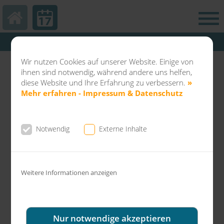
Hautarztpraxis Kamp-Lintfort
Abteilung Balneo & Kosmetik KL
Wir nutzen Cookies auf unserer Website. Einige von
Dermatochirurgie Kamp-Lintfort
ihnen sind notwendig, während andere uns helfen,
diese Website und Ihre Erfahrung zu verbessern.
»
Mehr erfahren - Impressum & Datenschutz
Notwendig
Externe Inhalte
News aus der Gemeinschaftspraxis Dr.
Fuchs & Kollegen
Weitere Informationen anzeigen
Fröhliche Weihnachten und einen
erfolgreichen Start ins neue Jahr 2026
wünscht Ihnen die Dermatologische
Nur notwendige akzeptieren