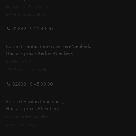
Freiherr vom Stein Str. 10
D-47475 Kamp-Lintfort
02842 - 9 21 49 90
Kontakt Hautarztpraxis Kerken-Nieukerk:
Hautarztpraxis Kerken-Nieukerk
Krefelder Str. 1a
47647 Kerken-Nieukerk
02833 - 9 45 99 90
Kontakt Hautarzt Rheinberg:
Hautarztpraxis Rheinberg
Hubert-Underberg-Allee 8
47495 Rheinberg