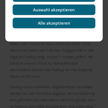
Auswahl akzeptieren
Alle akzeptieren
Das größte Organ des Menschen, die Haut, ist täglich
zahlreichen Belastungen ausgesetzt. Viele Menschen
leiden unter trockener Haut, einem stumpfen Teint,
Hautunreinheiten oder Fältchen. Dagegen hilft in aller
Regel ein Peeling (engl.: to peel = schälen, pellen). Wir
bieten in unserer Praxis für Balneotherapie
verschiedene Formen des Peelings an. Das Ergebnis:
Glatte, straffe Haut.
Peelings wirken mehrfach: Abgestorbene Hautzellen
werden aus der Hornhaut abgelöst, die Durchblutung
wird gefördert, die Haut wird in der Form gereizt, dass
sie beginnt, sich selbst zu reparieren und sogar neue