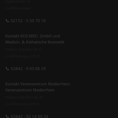
Klosterstraße 12
D-47906 Kempen
02152 - 5 50 70 10
Kontakt KOS.MED. GmbH und
Medizin. & Ästhetische Kosmetik
Freiherr vom Stein Str. 6
D-47475 Kamp-Lintfort
02842 - 9 03 06 29
Kontakt Venenzentrum Niederrhein:
Venenzentrum Niederrhein
Freiherr vom Stein Str. 10
D-47475 Kamp-Lintfort
02842 - 92 14 99 33