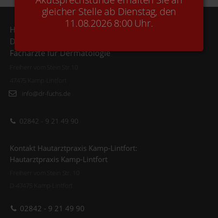
gleicher Stelle ab Dienstag, den
11.08.2026 8:00 Uhr.
Hautarztpraxis Kamp-Lintfort
Dr. Fuchs & Kollegen
Fachärzte für Dermatologie
Freiherr vom Stein Str.10
47475 Kamp-Lintfort
info@dr-fuchs.de
02842 - 9 21 49 90
Kontakt Hautarztpraxis Kamp-Lintfort:
Hautarztpraxis Kamp-Lintfort
Freiherr vom Stein Str. 10
D-47475 Kamp-Lintfort
02842 - 9 21 49 90