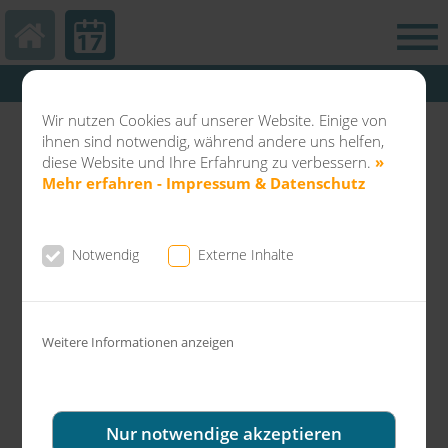
Hautarztpraxis Kamp-Lintfort
Abteilung Balneo & Kosmetik KL
Wir nutzen Cookies auf unserer Website. Einige von
Dermatochirurgie Kamp-Lintfort
ihnen sind notwendig, während andere uns helfen,
diese Website und Ihre Erfahrung zu verbessern.
»
Mehr erfahren - Impressum & Datenschutz
Notwendig
Externe Inhalte
News aus der Gemeinschaftspraxis Dr.
Fuchs & Kollegen
Weitere Informationen anzeigen
Peeling - Fitneßtraining für die Haut!
Nur notwendige akzeptieren