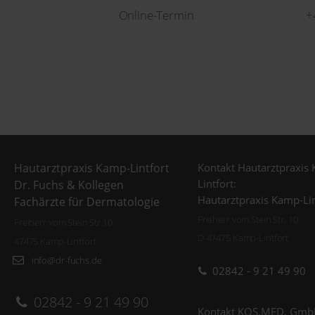
Online-Termin
+
Kontakt Hautarztpraxis
Hautarztpraxis Kamp-Lintfort
Lintfort:
Dr. Fuchs & Kollegen
Hautarztpraxis Kamp-Lin
Fachärzte für Dermatologie
Freiherr vom Stein Str. 10
Freiherr vom Stein Str.10
D-47475 Kamp-Lintfort
47475 Kamp-Lintfort
info@dr-fuchs.de
02842 - 9 21 49 90
02842 - 9 21 49 90
Kontakt KOS.MED. Gmb