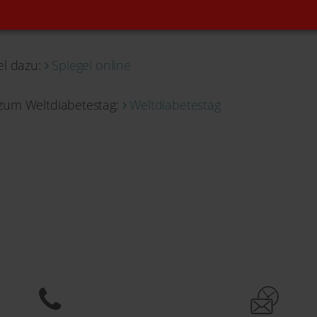
unft. Machen Sie einen Termin in der Hautarztpraxis Dr.
gel dazu:
Spiegel online
e zum Weltdiabetestag:
Weltdiabetestag