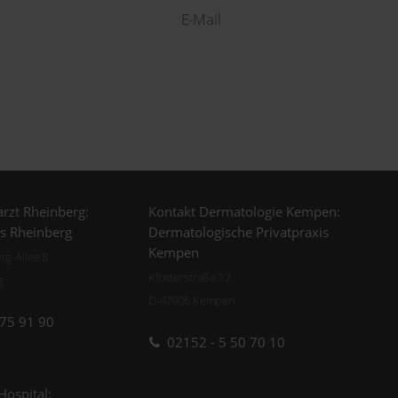
E-Mail
rzt Rheinberg:
Kontakt Dermatologie Kempen:
is Rheinberg
Dermatologische Privatpraxis
Kempen
g-Allee 8
Klosterstraße 12
g
D-47906 Kempen
 75 91 90
02152 - 5 50 70 10
Hospital: