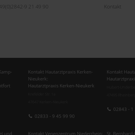
49(0)2842-9 21 49 90
Kontakt
 Kamp-
Kontakt Hautarztpraxis Kerken-
Kontakt Hauta
Nieukerk:
Hautarztprax
tfort
Hautarztpraxis Kerken-Nieukerk
Hubert-Underber
Krefelder Str. 1a
47495 Rheinber
47647 Kerken-Nieukerk
02843 - 1
02833 - 9 45 99 90
H und
Kontakt Venenzentrum Niederrhein:
St. Bernhard-