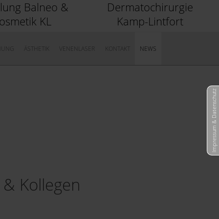
ilung Balneo &
Dermatochirurgie
osmetik KL
Kamp-Lintfort
NUNG
ÄSTHETIK
VENENLASER
KONTAKT
NEWS
Impressum & Datenschutz
 & Kollegen