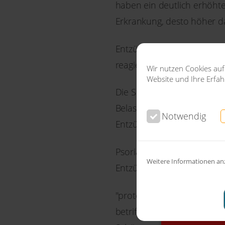
haben ein deutlich erhöhte
Erkrankung, desto höher da
Entzündungsbotenstoffe, dur
reagieren nicht mehr auf 
Wir nutzen Cookies auf
Website und Ihre Erfa
Die Schuppenflechte kann v
Belastungen und Medikamen
Notwendig
Entzündungsstoffe und deren
Psoriasis ist noch nicht he
Weitere Informationen an
Entzündungen einzudämm
Leider si
"protect our future" ist da
Informati
betrifft vor Allem den Schu