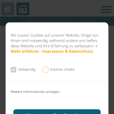
Hautarztpraxis Kamp-Lintfort
Abteilung Balneo & Kosmetik KL
Wir nutzen Cookies auf unserer Website. Einige von
Dermatochirurgie Kamp-Lintfort
ihnen sind notwendig, während andere uns helfen,
diese Website und Ihre Erfahrung zu verbessern.
»
Mehr erfahren - Impressum & Datenschutz
News aus der Gemeinschaftspraxis Dr.
Notwendig
Externe Inhalte
Fuchs & Kollegen
Weitere Informationen anzeigen
Der Laser ist in der heutigen Medizin
nicht mehr wegzudenken