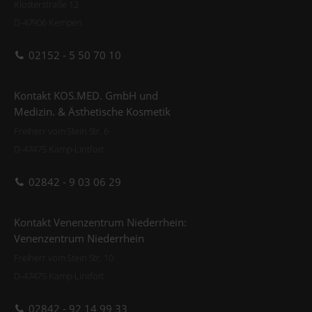
Klosterstraße 12
D-47906 Kempen
02152 - 5 50 70 10
Kontakt KOS.MED. GmbH und
Medizin. & Ästhetische Kosmetik
Freiherr vom Stein Str. 6
D-47475 Kamp-Lintfort
02842 - 9 03 06 29
Kontakt Venenzentrum Niederrhein:
Venenzentrum Niederrhein
Freiherr vom Stein Str. 10
D-47475 Kamp-Lintfort
02842 - 92 14 99 33