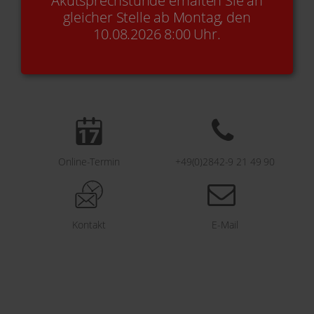
Akutsprechstunde erhalten Sie an
gleicher Stelle ab Montag, den
10.08.2026 8:00 Uhr.
Online-Termin
+49(0)2842-9 21 49 90
Kontakt
E-Mail