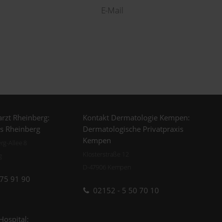
E-Mail
rzt Rheinberg:
Kontakt Dermatologie Kempen:
is Rheinberg
Dermatologische Privatpraxis
Kempen
g-Allee 8
Klosterstraße 12
g
D-47906 Kempen
 75 91 90
02152 - 5 50 70 10
Hospital: