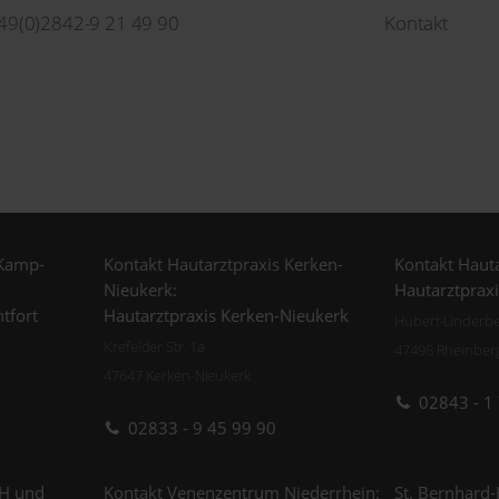
49(0)2842-9 21 49 90
Kontakt
 Kamp-
Kontakt Hautarztpraxis Kerken-
Kontakt Hauta
Nieukerk:
Hautarztprax
tfort
Hautarztpraxis Kerken-Nieukerk
Hubert-Underber
Krefelder Str. 1a
47495 Rheinber
47647 Kerken-Nieukerk
02843 - 1
02833 - 9 45 99 90
H und
Kontakt Venenzentrum Niederrhein:
St. Bernhard-