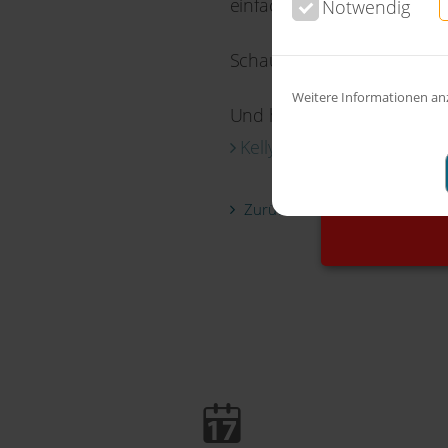
einfach nur hässlichen Tat
Notwendig
Schauen Sie doch mal auf
Weitere Informationen an
Und hier können Sie lesen,
Leider sin
Kelly-Osbourne
Informati
Zurück zu Alle News