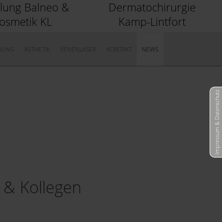
ilung Balneo &
Dermatochirurgie
osmetik KL
Kamp-Lintfort
NUNG
ÄSTHETIK
VENENLASER
KONTAKT
NEWS
Impressum & Datenschutz
 & Kollegen