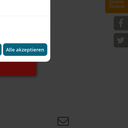
Online
Temine
×
 denkt.
ndentermine
Alle akzeptieren
n gleicher