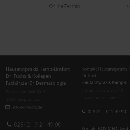
Online-Termin
+
Kontakt Hautarztpraxis
Hautarztpraxis Kamp-Lintfort
Lintfort:
Dr. Fuchs & Kollegen
Hautarztpraxis Kamp-Lin
Fachärzte für Dermatologie
Freiherr vom Stein Str. 10
Freiherr vom Stein Str.10
D-47475 Kamp-Lintfort
47475 Kamp-Lintfort
info@dr-fuchs.de
02842 - 9 21 49 90
02842 - 9 21 49 90
Kontakt KOS.MED. Gmb