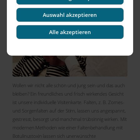
Auswahl akzeptieren
Alle akzeptieren
Wollen wir nicht alle schön und jung sein und das auch
bleiben? Ein freundliches und frisch wirkendes Gesicht
ist unsere individuelle Visitenkarte. Falten, z. B. Zornes-
und Sorgenfalten auf der Stirn, lassen uns angespannt,
gestresst, besorgt und manchmal trübsinnig wirken. Mit
modernen Methoden wie einer Faltenbehandlung mit
Botulinustoxin lassen sich unerwünschte