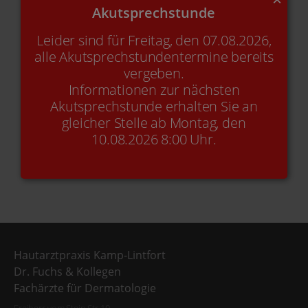
Akutsprechstunde
Leider sind für Freitag, den 07.08.2026,
alle Akutsprechstundentermine bereits
Online-Termin
+49(0)2842-9 21 49 90
vergeben.
Informationen zur nächsten
Akutsprechstunde erhalten Sie an
gleicher Stelle ab Montag, den
Kontakt
E-Mail
10.08.2026 8:00 Uhr.
Hautarztpraxis Kamp-Lintfort
Dr. Fuchs & Kollegen
Fachärzte für Dermatologie