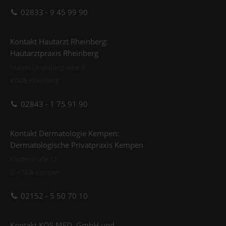
02833 - 9 45 99 90
Kontakt Hautarzt Rheinberg:
Hautarztpraxis Rheinberg
Hubert-Underberg-Allee 8
47495 Rheinberg
02843 - 1 75 91 90
Kontakt Dermatologie Kempen:
Dermatologische Privatpraxis Kempen
Klosterstraße 12
D-47906 Kempen
02152 - 5 50 70 10
Kontakt KOS.MED. GmbH und