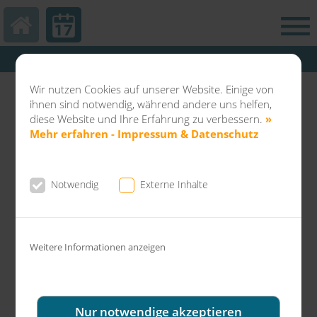
Hautarztpraxis Kamp-Lintfort
Abteilung Balneo & Kosmetik KL
Wir nutzen Cookies auf unserer Website. Einige von
Dermatochirurgie Kamp-Lintfort
ihnen sind notwendig, während andere uns helfen,
diese Website und Ihre Erfahrung zu verbessern.
»
Mehr erfahren - Impressum & Datenschutz
Notwendig
Externe Inhalte
News aus der Gemeinschaftspraxis Dr.
Fuchs & Kollegen
Weitere Informationen anzeigen
Faltenbehandlung mit Botulinustoxin -
Gar nicht schlimm, sehen Sie selbst.
Nur notwendige akzeptieren