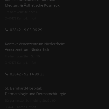
Medizin. & Ästhetische Kosmetik
Freiherr vom Stein Str. 6
D-47475 Kamp-Lintfort
02842 - 9 03 06 29
Kontakt Venenzentrum Niederrhein:
Venenzentrum Niederrhein
Freiherr vom Stein Str. 10
D-47475 Kamp-Lintfort
02842 - 92 14 99 33
St. Bernhard-Hospital:
Dermatologie und Dermatochirurgie
Bürgermeister-Schmelzing-Straße 90
D-47475 Kamp-Lintfort