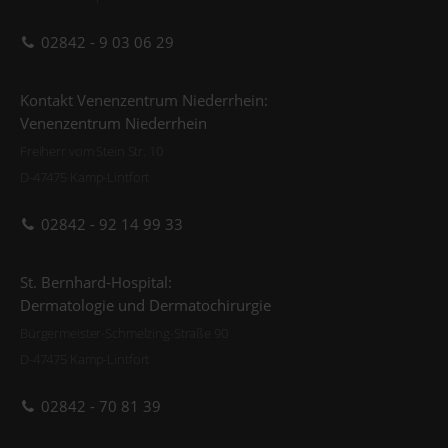
02842 - 9 03 06 29
Kontakt Venenzentrum Niederrhein:
Venenzentrum Niederrhein
Freiherr vom Stein Str. 10
D-47475 Kamp-Lintfort
02842 - 92 14 99 33
St. Bernhard-Hospital:
Dermatologie und Dermatochirurgie
Bürgermeister-Schmelzing-Straße 90
D-47475 Kamp-Lintfort
02842 - 70 81 39