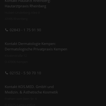
Kontakt Hautarzt Rheinberg:
Hautarztpraxis Rheinberg
Hubert-Underberg-Allee 8
47495 Rheinberg
02843 - 1 75 91 90
Kontakt Dermatologie Kempen:
Dermatologische Privatpraxis Kempen
Klosterstraße 12
D-47906 Kempen
02152 - 5 50 70 10
Kontakt KOS.MED. GmbH und
Medizin. & Ästhetische Kosmetik
Freiherr vom Stein Str. 6
D-47475 Kamp-Lintfort