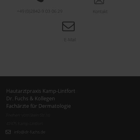
+49 (0)2842-9 03 06 29
Kontakt
E-Mail
Hautarztpraxis Kamp-Lintfort
Dr. Fuchs & Kollegen
Fachärzte für Dermatologie
Freiherr vom Stein Str.10
47475 Kamp-Lintfort
info@dr-fuchs.de