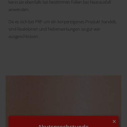
kann sie ebenfalls bei bestimmen Fällen bei Haarausfall
anwenden.
Da es sich bei PRP um ein körpereigenes Produkt handelt,
sind Reaktionen und Nebenwirkungen so gut wie
ausgeschlossen.
×
Akutsprechstunde