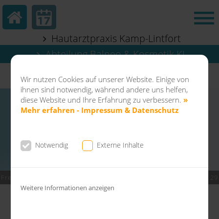
Hautarztpraxis Kamp-Lintfort
Abteilung Balneo & Kosmetik KL
Dermatochirurgie Kamp-Lintfort
Wir nutzen Cookies auf unserer Website. Einige von
ihnen sind notwendig, während andere uns helfen,
diese Website und Ihre Erfahrung zu verbessern.
»
Mehr erfahren - Impressum & Datenschutz
Notwendig
Externe Inhalte
Freiherr vom Stein Str. 6| 47475 Kamp-Lintfort |
02842- 9 03 06 29
Weitere Informationen anzeigen
PRP-Eigenbluttherapie · Vampir-Lifting