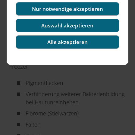
Nur notwendige akzeptieren
Der Freezer ist ein Vereisungsgerät mit Sprühdüse. Das
handliche Vereisungsgerät setzen wir in Verbindung mit
Auswahl akzeptieren
einer MicroNeedling-Behandlung punktgenau zur opti­
schen Verbes­serung von Pigment­flecken, Fibromen,
Alle akzeptieren
Hautunebenheiten und Warzen ein.
Anwendungsbereiche für den Einsatz des
Freezer
Pigmentflecken
Verhinderung weiterer Bakterienbildung
bei Hautunreinheiten
Fibrome (Stielwarzen)
Falten