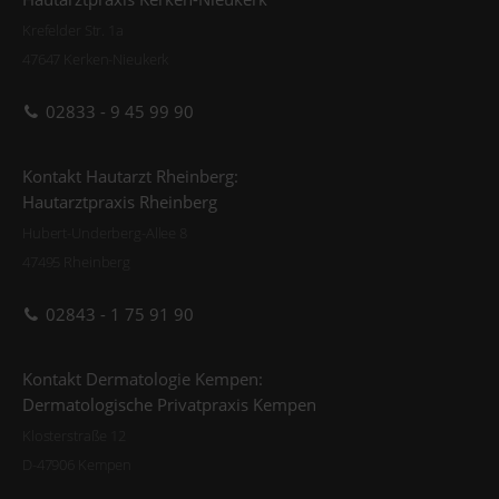
Krefelder Str. 1a
47647 Kerken-Nieukerk
02833 - 9 45 99 90
Kontakt Hautarzt Rheinberg:
Hautarztpraxis Rheinberg
Hubert-Underberg-Allee 8
47495 Rheinberg
02843 - 1 75 91 90
Kontakt Dermatologie Kempen:
Dermatologische Privatpraxis Kempen
Klosterstraße 12
D-47906 Kempen