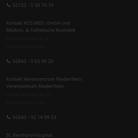
02152 - 5 50 70 10
Kontakt KOS.MED. GmbH und
Medizin. & Ästhetische Kosmetik
Freiherr vom Stein Str. 6
D-47475 Kamp-Lintfort
02842 - 9 03 06 29
Kontakt Venenzentrum Niederrhein:
Venenzentrum Niederrhein
Freiherr vom Stein Str. 10
D-47475 Kamp-Lintfort
02842 - 92 14 99 33
St. Bernhard-Hospital: