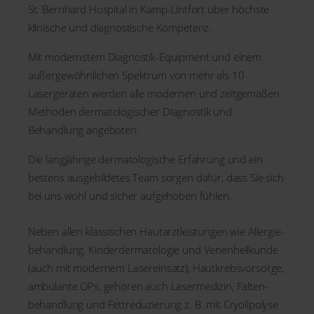
St. Bernhard Hospital in Kamp-Lintfort über höchste
klinische und diagnostische Kompetenz.
Mit modernstem Diagnostik-Equipment und einem
außergewöhnlichen Spektrum von mehr als 10
Lasergeräten werden alle modernen und zeitgemäßen
Methoden dermatologischer Diagnostik und
Behandlung angeboten.
Die langjährige dermatologische Erfahrung und ein
bestens ausgebildetes Team sorgen dafür, dass Sie sich
bei uns wohl und sicher aufgehoben fühlen.
Neben allen klassischen Hautarzt­leistungen wie Allergie­
behandlung, Kinder­dermatologie und Venen­heilkunde
(auch mit modernem Laser­einsatz), Hautkrebs­vorsorge,
ambulante OPs, gehören auch Laser­medizin, Falten­
behand­lung und Fett­reduzierung z. B. mit Cryo­lipolyse