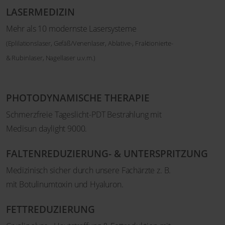
LASERMEDIZIN
Mehr als 10 modernste Lasersysteme
(Eplilationslaser, Gefäß/Venenlaser, Ablative-, Fraktionierte-
& Rubinlaser, Nagellaser u.v.m.)
PHOTODYNAMISCHE THERAPIE
Schmerzfreie Tageslicht-PDT Bestrahlung mit
Medisun daylight 9000.
FALTENREDUZIERUNG- & UNTERSPRITZUNG
Medizinisch sicher durch unsere Fachärzte z. B.
mit Botulinumtoxin und Hyaluron.
FETTREDUZIERUNG