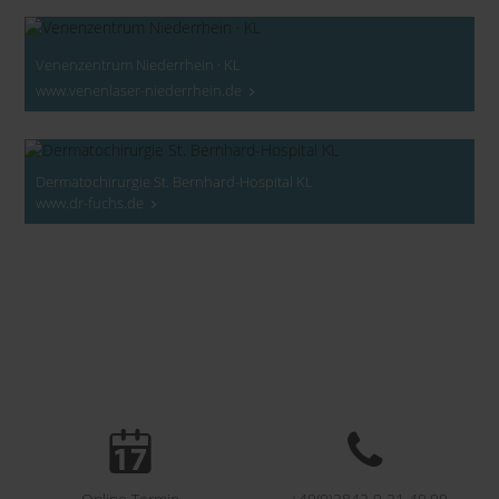
Venenzentrum Niederrhein · KL
www.venenlaser-niederrhein.de
Dermatochirurgie St. Bernhard-Hospital KL
www.dr-fuchs.de