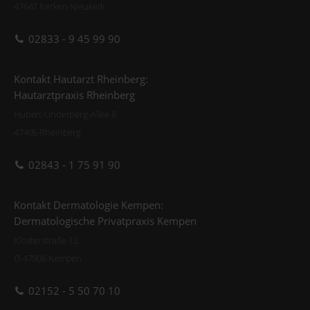
47647 Kerken-Nieukerk
02833 - 9 45 99 90
Kontakt Hautarzt Rheinberg:
Hautarztpraxis Rheinberg
Hubert-Underberg-Allee 8
47495 Rheinberg
02843 - 1 75 91 90
Kontakt Dermatologie Kempen:
Dermatologische Privatpraxis Kempen
Klosterstraße 12
D-47906 Kempen
02152 - 5 50 70 10