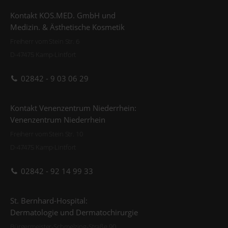
Kontakt KOS.MED. GmbH und
Medizin. & Ästhetische Kosmetik
Freiherr vom Stein Str. 6
D-47475 Kamp-Lintfort
02842 - 9 03 06 29
Kontakt Venenzentrum Niederrhein:
Venenzentrum Niederrhein
Freiherr vom Stein Str. 10
D-47475 Kamp-Lintfort
02842 - 92 14 99 33
St. Bernhard-Hospital:
Dermatologie und Dermatochirurgie
Bürgermeister-Schmelzing-Straße 90