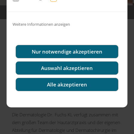
Freiherr vom Stein Str.10 | 47475 Kamp-Lintfort |
02842 - 9 21 49 90
Weitere Informationen anzeigen
Hautarztpraxis Dr. Fuchs &
Kollegen
· Dermatologie
Nur notwendige akzeptieren
Kamp-Lintfort
Auswahl akzeptieren
Ob Allergie, Haut­probleme, Hautkrebs­vorsorge,
Venen­heilkunde, ambulante OP, Laser-Medizin,
Alle akzeptieren
Falten­reduzierung oder ästhe­tische Behand­
lung - Sie und Ihre Haut sind bei uns in den
besten Händen!
Die Dermatologie Dr. Fuchs KL verfügt zusammen mit
dem großen Team der Hautarztpraxis und der eigenen
Abteilung für Dermatologie und Dermatochirurgie im