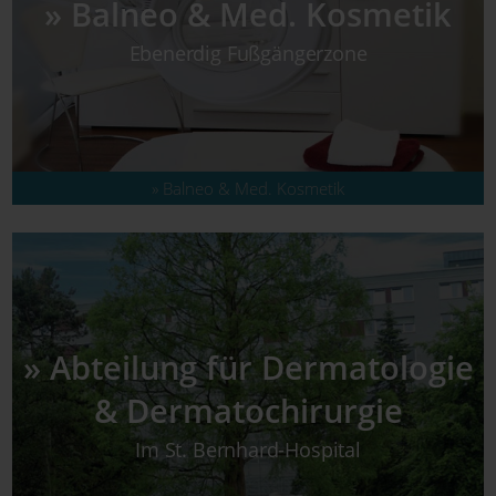
» Balneo & Med. Kosmetik
Ebenerdig Fußgängerzone
» Balneo & Med. Kosmetik
» Abteilung für Derma­to­logie
& Derma­to­chirurgie
Im St. Bernhard-Hospital