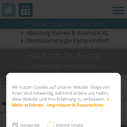
Hautarztpraxis Kamp-Lintfort
Abteilung Balneo & Kosmetik KL
Dermatochirurgie Kamp-Lintfort
Hautarzt Dr. Fuchs
Dermatologie Kamp-Lintfort
Wir nutzen Cookies auf unserer Website. Einige von
ihnen sind notwendig, während andere uns helfen,
diese Website und Ihre Erfahrung zu verbessern.
»
Mehr erfahren - Impressum & Datenschutz
Notwendig
Externe Inhalte