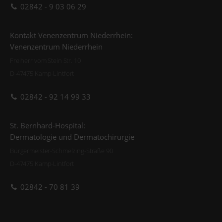
02842 - 9 03 06 29
Kontakt Venenzentrum Niederrhein:
Venenzentrum Niederrhein
Freiherr vom Stein Str. 10
D-47475 Kamp-Lintfort
02842 - 92 14 99 33
St. Bernhard-Hospital:
Dermatologie und Dermatochirurgie
Bürgermeister-Schmelzing-Straße 90
D-47475 Kamp-Lintfort
02842 - 70 81 39