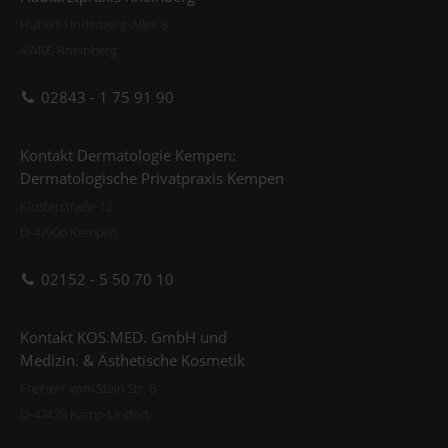
Hubert-Underberg-Allee 8
47495 Rheinberg
02843 - 1 75 91 90
Kontakt Dermatologie Kempen:
Dermatologische Privatpraxis Kempen
Klosterstraße 12
D-47906 Kempen
02152 - 5 50 70 10
Kontakt KOS.MED. GmbH und
Medizin. & Ästhetische Kosmetik
Freiherr vom Stein Str. 6
D-47475 Kamp-Lintfort