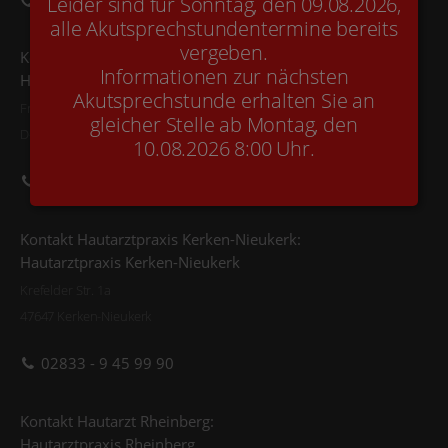
Leider sind für Sonntag, den 09.08.2026,
02842 - 9 21 49 90
alle Akutsprechstundentermine bereits
vergeben.
Kontakt Hautarztpraxis Kamp-Lintfort:
Informationen zur nächsten
Hautarztpraxis Kamp-Lintfort
Akutsprechstunde erhalten Sie an
Freiherr vom Stein Str. 10
gleicher Stelle ab Montag, den
D-47475 Kamp-Lintfort
10.08.2026 8:00 Uhr.
02842 - 9 21 49 90
Kontakt Hautarztpraxis Kerken-Nieukerk:
Hautarztpraxis Kerken-Nieukerk
Krefelder Str. 1a
47647 Kerken-Nieukerk
02833 - 9 45 99 90
Kontakt Hautarzt Rheinberg:
Hautarztpraxis Rheinberg