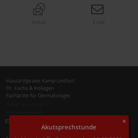
Kontakt
E-Mail
Hautarztpraxis Kamp-Lintfort
Dr. Fuchs & Kollegen
Fachärzte für Dermatologie
Freiherr vom Stein Str.10
47475 Kamp-Lintfort
×
info@dr-fuchs.de
Akutsprechstunde