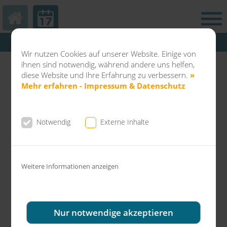
Hautarztpraxis Kamp-Lintfort
Wir nutzen Cookies auf unserer Website. Einige von
Abteilung Balneo & Kosmetik KL
ihnen sind notwendig, während andere uns helfen,
Dermatochirurgie Kamp-Lintfort
diese Website und Ihre Erfahrung zu verbessern.
»
Mehr erfahren - Impressum & Datenschutz
Kontakt & Sprechzeiten Hautarztpraxis
Notwendig
Externe Inhalte
Dr. Fuchs & Kollegen
Weitere Informationen anzeigen
Mit dem Laden der Karte akzeptieren Sie die
Datenschutzerklärung von Google.
» Mehr erfahren
Nur notwendige akzeptieren
» Alle externen Inhalte zulassen:
» Karte laden und ALLE COOKIES akzeptieren