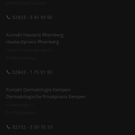
47647 Kerken-Nieukerk
02833 - 9 45 99 90
Kontakt Hautarzt Rheinberg:
Hautarztpraxis Rheinberg
Hubert-Underberg-Allee 8
47495 Rheinberg
02843 - 1 75 91 90
Kontakt Dermatologie Kempen:
Dermatologische Privatpraxis Kempen
Klosterstraße 12
D-47906 Kempen
02152 - 5 50 70 10