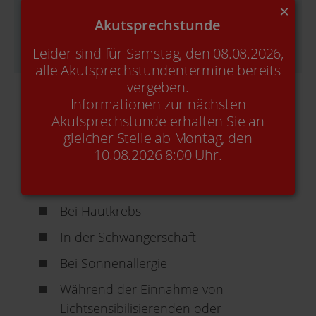
×
Akutsprechstunde
Leider sind für Samstag, den 08.08.2026,
alle Akutsprechstundentermine bereits
vergeben.
Informationen zur nächsten
Akutsprechstunde erhalten Sie an
gleicher Stelle ab Montag, den
Wann sollte eine Laserepilation nicht
10.08.2026 8:00 Uhr.
durchgeführt werden?
Bei Hautkrebs
In der Schwangerschaft
Bei Sonnenallergie
Während der Einnahme von
Lichtsensibilisierenden oder