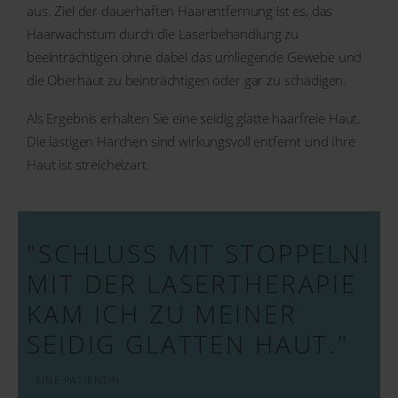
aus. Ziel der dauerhaften Haarentfernung ist es, das
Haarwachstum durch die Laserbehandlung zu
beeinträchtigen ohne dabei das umliegende Gewebe und
die Oberhaut zu beinträchtigen oder gar zu schädigen.
Als Ergebnis erhalten Sie eine seidig glatte haarfreie Haut.
Die lästigen Härchen sind wirkungsvoll entfernt und Ihre
Haut ist streichelzart.
"SCHLUSS MIT STOPPELN!
MIT DER LASERTHERAPIE
KAM ICH ZU MEINER
SEIDIG GLATTEN HAUT."
EINE PATIENTIN