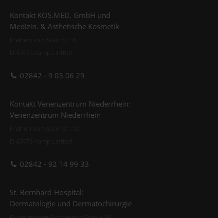
Kontakt KOS.MED. GmbH und
Medizin. & Ästhetische Kosmetik
Freiherr vom Stein Str. 6
D-47475 Kamp-Lintfort
02842 - 9 03 06 29
Kontakt Venenzentrum Niederrhein:
Venenzentrum Niederrhein
Freiherr vom Stein Str. 10
D-47475 Kamp-Lintfort
02842 - 92 14 99 33
St. Bernhard-Hospital:
Dermatologie und Dermatochirurgie
Bürgermeister-Schmelzing-Straße 90