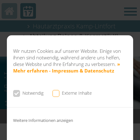
Hautarztpraxis Kamp-Lintfort
Abteilung Balneo & Kosmetik KL
Dermatochirurgie Kamp-Lintfort
Wir nutzen Cookies auf unserer Website. Einige von
ihnen sind notwendig, während andere uns helfen,
diese Website und Ihre Erfahrung zu verbessern.
»
Mehr erfahren - Impressum & Datenschutz
Notwendig
Externe Inhalte
Freiherr vom Stein Str.10| 47475 Kamp-Lintfort |
02842 - 9 21 49 90
Weitere Informationen anzeigen