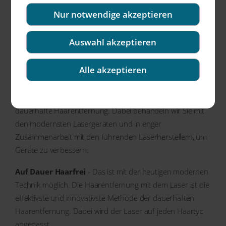
Laserepilation - Auf Dauer Haarfrei
Nur notwendige akzeptieren
Schon 1996 wurde in unserer Praxis die erste
Laserepilation durchgeführt. Mit nun über 20 Jahren
Auswahl akzeptieren
Erfahrung in der medizinischen und kosmetischen
Laserepilationen sind wir Ihre Profis in Sachen seidig
Alle akzeptieren
glatter Haut und dauerhafte Haarentfernung.
Moderne Lasergeräte eignen sich hervorragend für eine
dauerhafte Haarentfernung. Dabei behandeln wir Sie mit
den modernsten Lasergeräten und in enger
Zusammenarbeit mit den führenden Laserherstellern, um
Geräte zu verbessern.
Auf Dauer Haarfrei
- Das ist mit der heutigen modernen
Technik möglich. Die Haarentfernung mit dem Laser ist die
effektivste und innovativste Methode der dauerhaften
Haarentfernung. Dabei wird der Laser auf jeden Haartyp
angepasst.