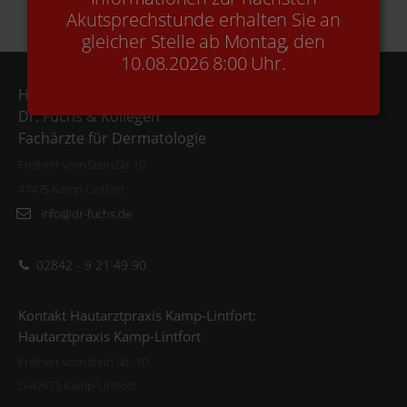
Akutsprechstunde erhalten Sie an
gleicher Stelle ab Montag, den
10.08.2026 8:00 Uhr.
Hautarztpraxis Kamp-Lintfort
Dr. Fuchs & Kollegen
Fachärzte für Dermatologie
Freiherr vom Stein Str.10
47475 Kamp-Lintfort
info@dr-fuchs.de
02842 - 9 21 49 90
Kontakt Hautarztpraxis Kamp-Lintfort:
Hautarztpraxis Kamp-Lintfort
Freiherr vom Stein Str. 10
D-47475 Kamp-Lintfort