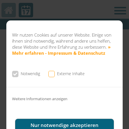
Hautarztpraxis Kamp-Lintfort
Abteilung Balneo & Kosmetik KL
Wir nutzen Cookies auf unserer Website. Einige von
Dermatochirurgie Kamp-Lintfort
ihnen sind notwendig, während andere uns helfen,
diese Website und Ihre Erfahrung zu verbessern.
»
Mehr erfahren - Impressum & Datenschutz
Notwendig
Externe Inhalte
News aus der Gemeinschaftspraxis Dr.
Fuchs & Kollegen
Weitere Informationen anzeigen
Achtung! Ab 1. Oktober 2022 gilt die
FFP2-Maskenpflicht in Arztpraxen!
Nur notwendige akzeptieren