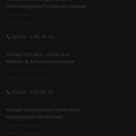
Dermatologische Privatpraxis Kempen
Klosterstraße 12
D-47906 Kempen
02152 - 5 50 70 10
Kontakt KOS.MED. GmbH und
Medizin. & Ästhetische Kosmetik
Freiherr vom Stein Str. 6
D-47475 Kamp-Lintfort
02842 - 9 03 06 29
Kontakt Venenzentrum Niederrhein:
Venenzentrum Niederrhein
Freiherr vom Stein Str. 10
D-47475 Kamp-Lintfort