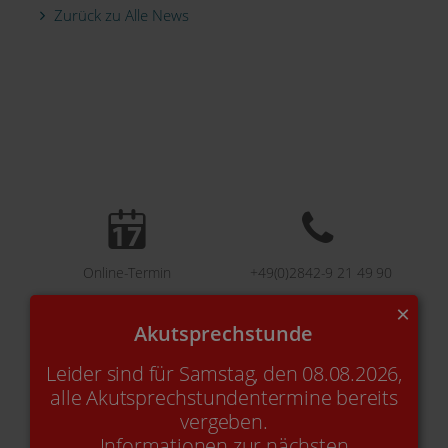
Zurück zu Alle News
Online-Termin
+49(0)2842-9 21 49 90
×
Akutsprechstunde
Kontakt
E-Mail
Leider sind für Samstag, den 08.08.2026,
alle Akutsprechstundentermine bereits
vergeben.
Informationen zur nächsten