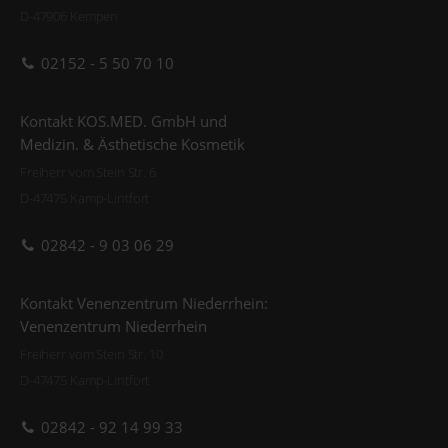
D-47906 Kempen
02152 - 5 50 70 10
Kontakt KOS.MED. GmbH und
Medizin. & Ästhetische Kosmetik
Freiherr vom Stein Str. 6
D-47475 Kamp-Lintfort
02842 - 9 03 06 29
Kontakt Venenzentrum Niederrhein:
Venenzentrum Niederrhein
Freiherr vom Stein Str. 10
D-47475 Kamp-Lintfort
02842 - 92 14 99 33