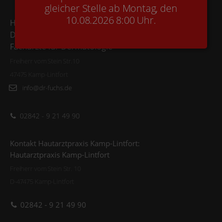
gleicher Stelle ab Montag, den
10.08.2026 8:00 Uhr.
Hautarztpraxis Kamp-Lintfort
Dr. Fuchs & Kollegen
Fachärzte für Dermatologie
Freiherr vom Stein Str.10
47475 Kamp-Lintfort
info@dr-fuchs.de
02842 - 9 21 49 90
Kontakt Hautarztpraxis Kamp-Lintfort:
Hautarztpraxis Kamp-Lintfort
Freiherr vom Stein Str. 10
D-47475 Kamp-Lintfort
02842 - 9 21 49 90