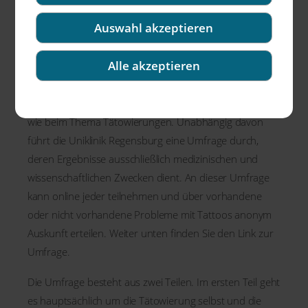
Auswahl akzeptieren
Alle akzeptieren
Nirgendwo gehen die Meinungen so weit auseinander
wie beim Thema Tätowierungen. Unabhängig davon
führt die Uniklinik Regensburg eine Umfrage durch,
deren Ergebnisse ausschließlich medizinischen und
wissenschaftlichen Zwecken dient. An dieser Umfrage
kann online jeder teilnehmen und über vorhandene
oder nicht vorhandene Probleme mit Tattoos anonym
Auskunft erteilen. Weiter unten finden Sie den Link zur
Umfrage.
Die Umfrage besteht aus zwei Teilen. Im ersten Teil geht
es hauptsächlich um die Tätowierung selbst und die