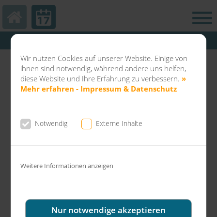
Hautarztpraxis Kamp-Lintfort
Abteilung Balneo & Kosmetik KL
Wir nutzen Cookies auf unserer Website. Einige von
Dermatochirurgie Kamp-Lintfort
ihnen sind notwendig, während andere uns helfen,
diese Website und Ihre Erfahrung zu verbessern.
»
Mehr erfahren - Impressum & Datenschutz
Notwendig
Externe Inhalte
News aus der Gemeinschaftspraxis Dr.
Fuchs & Kollegen
Weitere Informationen anzeigen
Umfrage der Uniklinik Regensburg zu
Tätowierung und Laserbehandlung
Nur notwendige akzeptieren