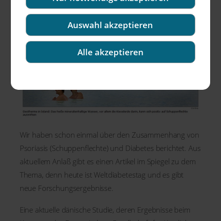
Auswahl akzeptieren
Alle akzeptieren
Wir haben schon einmal über den Zusammenhang von
Psoriasis (Schuppenflechte) und Diabetes berichtet. Aus
aktuellem Anlaß gibt es einen Artikel im Spiegel zu dem
Thema, denn heute ist Weltdiabetestag und es gibt
neue Forschungsergebnisse.
Eine aktuelle dänische Studie, deren Ergebnisse beim