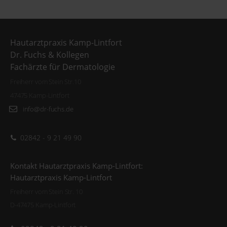
Hautarztpraxis Kamp-Lintfort
Dr. Fuchs & Kollegen
Fachärzte für Dermatologie
Freiherr vom Stein Str.10
47475 Kamp-Lintfort
info@dr-fuchs.de
02842 - 9 21 49 90
Kontakt Hautarztpraxis Kamp-Lintfort:
Hautarztpraxis Kamp-Lintfort
Freiherr vom Stein Str. 10
D-47475 Kamp-Lintfort