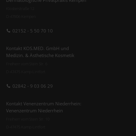
Klosterstraße 12
D-47906 Kempen
02152 - 5 50 70 10
Kontakt KOS.MED. GmbH und
Medizin. & Ästhetische Kosmetik
Freiherr vom Stein Str. 6
D-47475 Kamp-Lintfort
02842 - 9 03 06 29
Kontakt Venenzentrum Niederrhein:
Venenzentrum Niederrhein
Freiherr vom Stein Str. 10
D-47475 Kamp-Lintfort