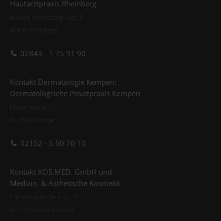
Hautarztpraxis Rheinberg
Hubert-Underberg-Allee 8
47495 Rheinberg
02843 - 1 75 91 90
Kontakt Dermatologie Kempen:
Dermatologische Privatpraxis Kempen
Klosterstraße 12
D-47906 Kempen
02152 - 5 50 70 10
Kontakt KOS.MED. GmbH und
Medizin. & Ästhetische Kosmetik
Freiherr vom Stein Str. 6
D-47475 Kamp-Lintfort