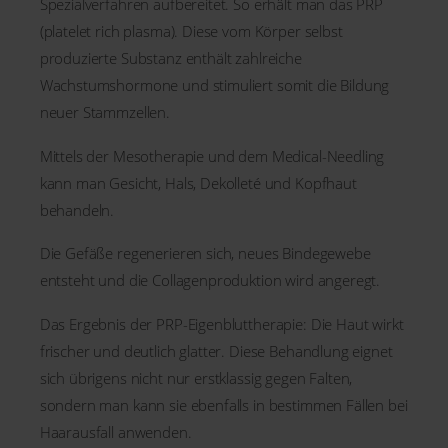
Spezialverfahren aufbereitet. So erhält man das PRP
(platelet rich plasma). Diese vom Körper selbst
produzierte Substanz enthält zahlreiche
Wachstumshormone und stimuliert somit die Bildung
neuer Stammzellen.
Mittels der Mesotherapie und dem Medical-Needling
kann man Gesicht, Hals, Dekolleté und Kopfhaut
behandeln.
Die Gefäße regenerieren sich, neues Bindegewebe
entsteht und die Collagenproduktion wird angeregt.
Das Ergebnis der PRP-Eigenbluttherapie: Die Haut wirkt
frischer und deutlich glatter. Diese Behandlung eignet
sich übrigens nicht nur erstklassig gegen Falten,
sondern man kann sie ebenfalls in bestimmen Fällen bei
Haarausfall anwenden.