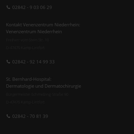
02842 - 9 03 06 29
Kontakt Venenzentrum Niederrhein:
Venenzentrum Niederrhein
Freiherr vom Stein Str. 10
D-47475 Kamp-Lintfort
02842 - 92 14 99 33
St. Bernhard-Hospital:
Dermatologie und Dermatochirurgie
Bürgermeister-Schmelzing-Straße 90
D-47475 Kamp-Lintfort
02842 - 70 81 39