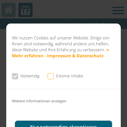
Hautarztpraxis Kamp-Lintfort
Abteilung Balneo & Kosmetik KL
Wir nutzen Cookies auf unserer Website. Einige von
Dermatochirurgie Kamp-Lintfort
ihnen sind notwendig, während andere uns helfen,
diese Website und Ihre Erfahrung zu verbessern.
»
Mehr erfahren - Impressum & Datenschutz
Notwendig
Externe Inhalte
News aus der Gemeinschaftspraxis Dr.
Fuchs & Kollegen
Weitere Informationen anzeigen
Die PRP-Eigenbluttherapie - auch
Vampir-Lifting genannt - ist eine neue
und schonende Methode gegen
Nur notwendige akzeptieren