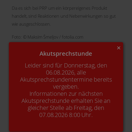
Da es sich bei PRP um ein körpereigenes Produkt
handelt, sind Reaktionen und Nebenwirkungen so gut
wie ausgeschlossen.
Foto: © Maksim Šmeljov / fotolia.com
×
Akutsprechstunde
Zurück zu Alle News
Leider sind für Donnerstag, den
06.08.2026, alle
Akutsprechstundentermine bereits
vergeben.
Informationen zur nächsten
Akutsprechstunde erhalten Sie an
gleicher Stelle ab Freitag, den
07.08.2026 8:00 Uhr.
Online-Termin
+49(0)2842-9 21 49 90