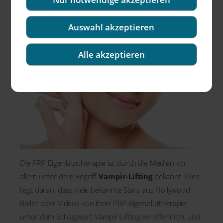
Alterserscheinungen der Haut.
Auswahl akzeptieren
Alle akzeptieren
Die PRP-Eigenbluttherapie ist durch die Medien vor
allem unter dem Begriff
Vampir-Lifting
bekannt. Dies
liegt daran, dass viele bekannte Stars aus Hollywood
Bilder oder Videos von ihrer PRP-Eigenbluttherapie
unter dem Schlagwort Vampir-Lifting veröffentlicht und